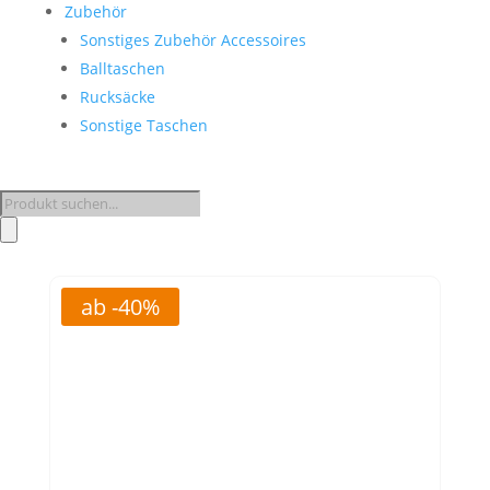
Zubehör
Sonstiges Zubehör Accessoires
Balltaschen
Rucksäcke
Sonstige Taschen
Products
search
ab -40%