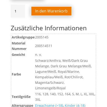
AMBITION
In den Warenkorb
28
SHIRT
Menge
Zusätzliche Informationen
Artikelgruppe
2005145
Material
200514511
Nummer
Gewicht
n. v.
Schwarz/Anthra, Weiß/Dark Grau
Melange, Dark Grau Melange/Weiß,
Lagune/Weiß, Royal/Marine,
Farbe
Kempablau/Weiß, Rot/Chilirot,
Magenta/Schwarz,
Limonengelb/Royal
116, 128, 140, 152, 164, S, M, L, XL, XXL,
Textilgröße
3XL
Altersgruppe
Erwachsene (>18)
,
Kinder (4-18)