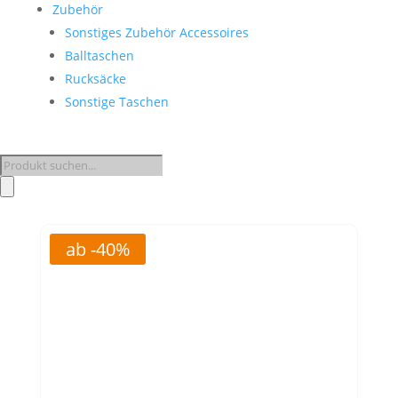
Zubehör
Sonstiges Zubehör Accessoires
Balltaschen
Rucksäcke
Sonstige Taschen
Products
search
ab -40%