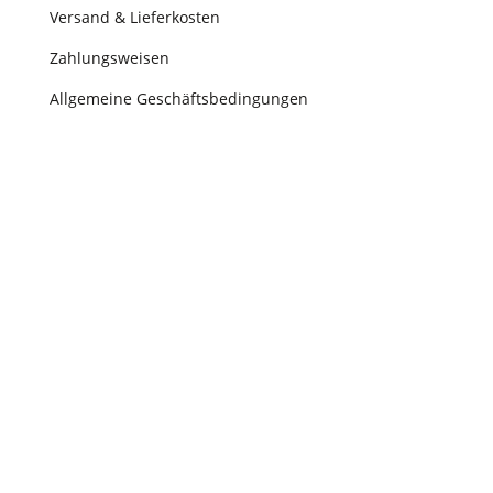
Versand & Lieferkosten
Zahlungsweisen
Allgemeine Geschäftsbedingungen
Widerrufsbelehrung
Online – Streitschlichtungs – Plattform
© Copyright 2026 – McVolleyball a division of KHP
GmbH, All Rights Reserverd
REALISIERUNG & BETREUUNG –
WERBEZENTRUM
WUNSTORF
– WE MAKE THINGS WITH
❤