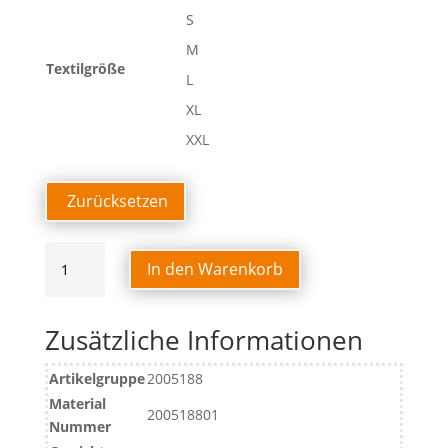
S
M
Textilgröße
L
XL
XXL
Zurücksetzen
ATHLETICS
In den Warenkorb
29
TANK
TOP
Zusätzliche Informationen
DAMEN
Menge
Artikelgruppe
2005188
Material
200518801
Nummer