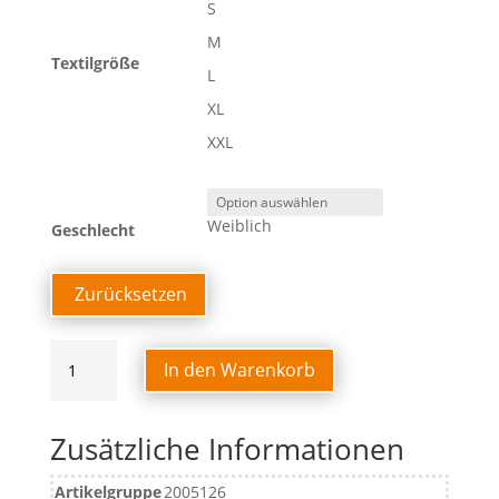
S
M
Textilgröße
L
XL
XXL
Weiblich
Geschlecht
Zurücksetzen
EMOTION
In den Warenkorb
27
POLY
JACKE
Zusätzliche Informationen
DAMEN
Menge
Artikelgruppe
2005126