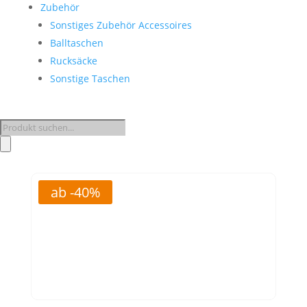
Zubehör
Sonstiges Zubehör Accessoires
Balltaschen
Rucksäcke
Sonstige Taschen
Products
search
ab -40%