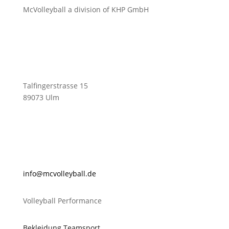
McVolleyball a division of KHP GmbH
Talfingerstrasse 15
89073 Ulm
@ofni
lovcm
abyel
ed.ll
Volleyball Performance
Bekleidung Teamsport