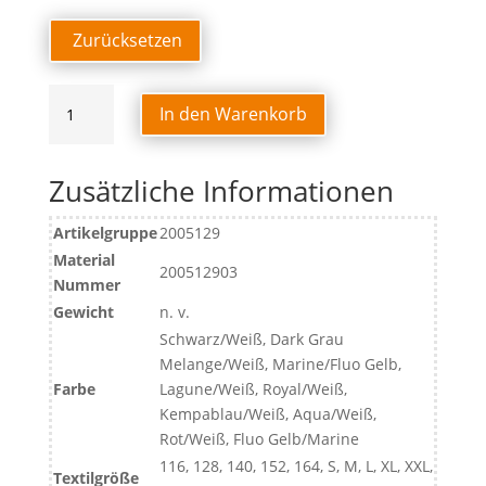
Zurücksetzen
EMOTION
In den Warenkorb
27
TRAINING
TOP
Zusätzliche Informationen
Menge
Artikelgruppe
2005129
Material
200512903
Nummer
Gewicht
n. v.
Schwarz/Weiß, Dark Grau
Melange/Weiß, Marine/Fluo Gelb,
Farbe
Lagune/Weiß, Royal/Weiß,
Kempablau/Weiß, Aqua/Weiß,
Rot/Weiß, Fluo Gelb/Marine
116, 128, 140, 152, 164, S, M, L, XL, XXL,
Textilgröße