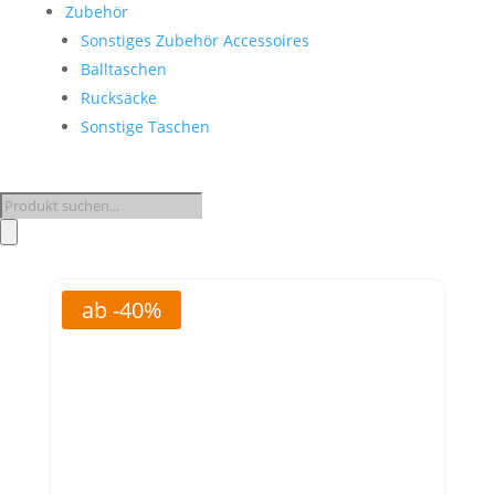
Zubehör
Sonstiges Zubehör Accessoires
Balltaschen
Rucksäcke
Sonstige Taschen
Products
search
ab -40%