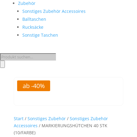
Zubehör
Sonstiges Zubehör Accessoires
Balltaschen
Rucksäcke
Sonstige Taschen
Products
search
ab -40%
Start
/
Sonstiges Zubehör
/
Sonstiges Zubehör
Accessoires
/ MARKIERUNGSHÜTCHEN 40 STK
(10/FARBE)