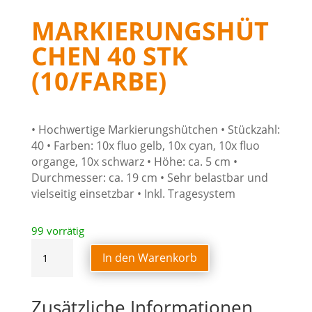
MARKIERUNGSHÜT
CHEN 40 STK
(10/FARBE)
• Hochwertige Markierungshütchen • Stückzahl:
40 • Farben: 10x fluo gelb, 10x cyan, 10x fluo
organge, 10x schwarz • Höhe: ca. 5 cm •
Durchmesser: ca. 19 cm • Sehr belastbar und
vielseitig einsetzbar • Inkl. Tragesystem
99 vorrätig
MARKIERUNGSHÜTCHEN
In den Warenkorb
40
STK
(10/FARBE)
Zusätzliche Informationen
Menge