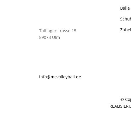
Bälle
Schu
Zube
Talfingerstrasse 15
89073 Ulm
@ofni
lovcm
abyel
ed.ll
© Cop
REALISIER