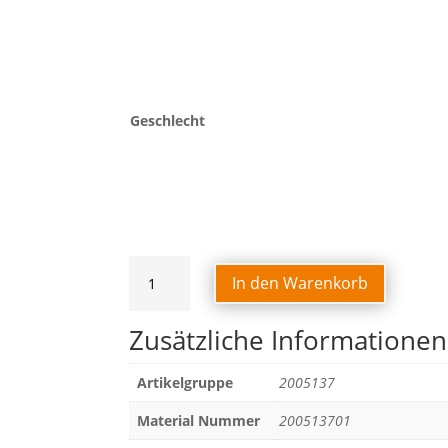
Geschlecht
PERFORMANCE
In den Warenkorb
PRO
T-
Zusätzliche Informationen
SHIRT
DAMEN
Menge
Artikelgruppe
2005137
Material Nummer
200513701