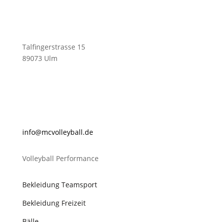
Talfingerstrasse 15
89073 Ulm
@ofni
lovcm
abyel
ed.ll
Volleyball Performance
Bekleidung Teamsport
Bekleidung Freizeit
Bälle