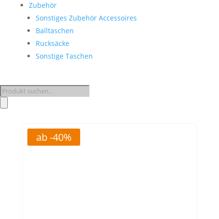
Zubehör
Sonstiges Zubehör Accessoires
Balltaschen
Rucksäcke
Sonstige Taschen
Products
search
ab -40%