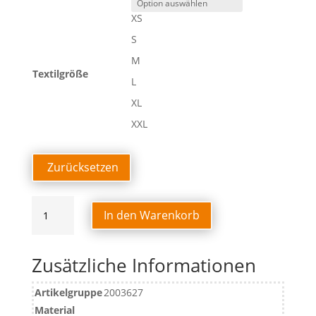
XS
S
M
Textilgröße
L
XL
XXL
Zurücksetzen
PLAYER
In den Warenkorb
KAPUZENJACKE
WOMEN
Menge
Zusätzliche Informationen
Artikelgruppe
2003627
Material