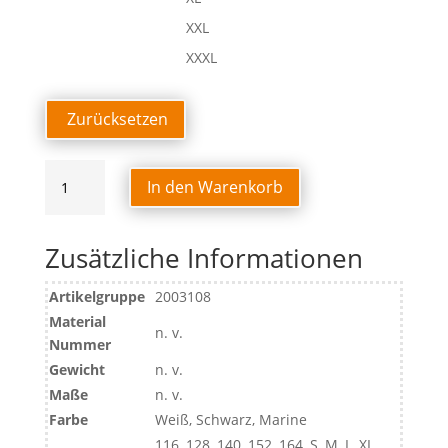
XXL
XXXL
Zurücksetzen
POCKET
In den Warenkorb
SHORTS
Menge
Zusätzliche Informationen
Artikelgruppe
2003108
Material
n. v.
Nummer
Gewicht
n. v.
Maße
n. v.
Farbe
Weiß, Schwarz, Marine
116, 128, 140, 152, 164, S, M, L, XL,