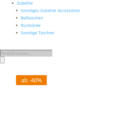
Zubehör
Sonstiges Zubehör Accessoires
Balltaschen
Rucksäcke
Sonstige Taschen
Products
search
ab -40%