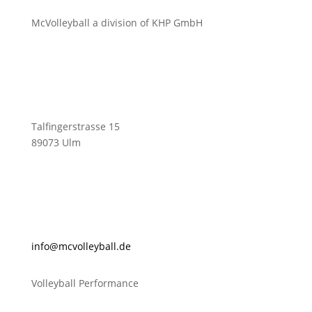
McVolleyball a division of KHP GmbH
Talfingerstrasse 15
89073 Ulm
@ofni
lovcm
abyel
ed.ll
Volleyball Performance