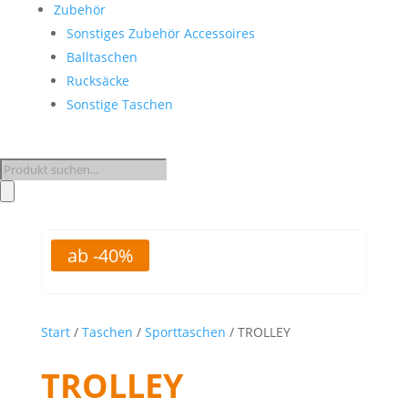
Zubehör
Sonstiges Zubehör Accessoires
Balltaschen
Rucksäcke
Sonstige Taschen
Products
search
ab -40%
Start
/
Taschen
/
Sporttaschen
/ TROLLEY
TROLLEY