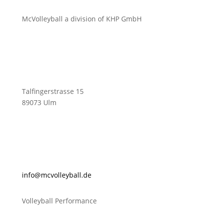
McVolleyball a division of KHP GmbH
Talfingerstrasse 15
89073 Ulm
@ofni
lovcm
abyel
ed.ll
Volleyball Performance