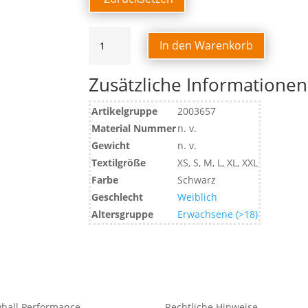
WAVE
In den Warenkorb
26
SHORTS
Zusätzliche Informationen
WOMEN
Menge
Artikelgruppe
2003657
Material Nummer
n. v.
Gewicht
n. v.
Textilgröße
XS, S, M, L, XL, XXL
Farbe
Schwarz
Geschlecht
Weiblich
Altersgruppe
Erwachsene (>18)
yball Performance
Rechtliche Hinweise