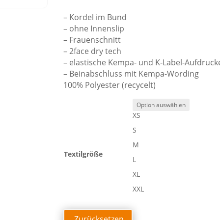
– Kordel im Bund
– ohne Innenslip
– Frauenschnitt
– 2face dry tech
– elastische Kempa- und K-Label-Aufdruck
– Beinabschluss mit Kempa-Wording
100% Polyester (recycelt)
XS
S
M
Textilgröße
L
XL
XXL
Zurücksetzen