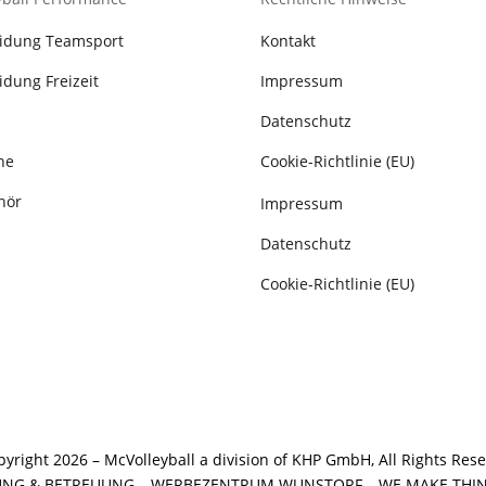
eidung Teamsport
Kontakt
idung Freizeit
Impressum
Datenschutz
he
Cookie-Richtlinie (EU)
hör
Impressum
Datenschutz
Cookie-Richtlinie (EU)
yright 2026 – McVolleyball a division of KHP GmbH, All Rights Res
UNG & BETREUUNG –
WERBEZENTRUM WUNSTORF
– WE MAKE THI