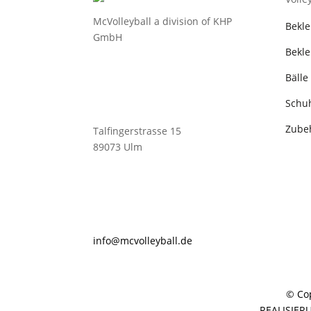
McVolleyball a division of KHP
Bekl
GmbH
Bekle
Bälle
Schu
Zube
Talfingerstrasse 15
89073 Ulm
@ofni
lovcm
abyel
ed.ll
© Cop
REALISIER