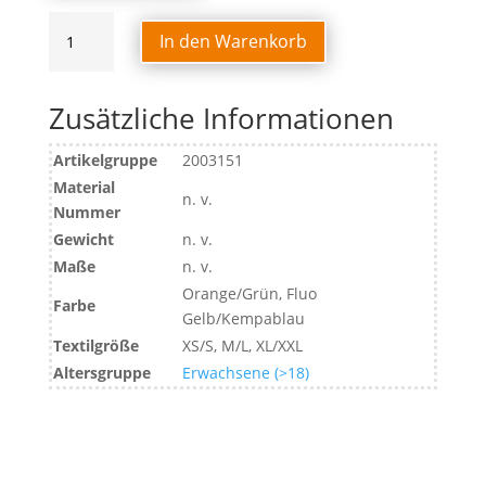
WENDE-
In den Warenkorb
MARKIERUNGSHEMD
Menge
Zusätzliche Informationen
Artikelgruppe
2003151
Material
n. v.
Nummer
Gewicht
n. v.
Maße
n. v.
Orange/Grün, Fluo
Farbe
Gelb/Kempablau
Textilgröße
XS/S, M/L, XL/XXL
Altersgruppe
Erwachsene (>18)