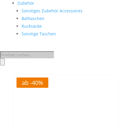
Zubehör
Sonstiges Zubehör Accessoires
Balltaschen
Rucksäcke
Sonstige Taschen
Products
search
ab -40%