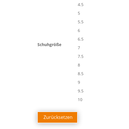
4.5
5
5.5
6
6.5
Schuhgröße
7
7.5
8
8.5
9
9.5
10
Zurücksetzen