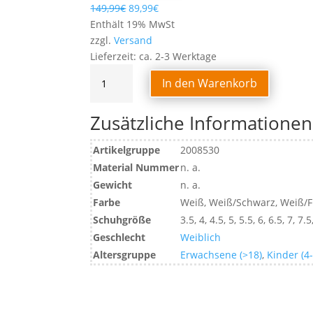
149,99
€
89,99
€
Enthält 19% MwSt
zzgl.
Versand
Lieferzeit: ca. 2-3 Werktage
WING
In den Warenkorb
LITE
2.0
Zusätzliche Informationen
WOMEN
Menge
Artikelgruppe
2008530
Material Nummer
n. a.
Gewicht
n. a.
Farbe
Weiß, Weiß/Schwarz, Weiß/F
Schuhgröße
3.5, 4, 4.5, 5, 5.5, 6, 6.5, 7, 7.5
Geschlecht
Weiblich
Altersgruppe
Erwachsene (>18)
,
Kinder (4