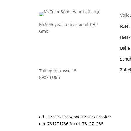
Volle
McVolleyball a division of KHP
Bekl
GmbH
Bekle
Bälle
Schu
Zube
Talfingerstrasse 15
89073 Ulm
ed.ll
1781271286
abyel
1781271286
lov
cm
1781271286
@ofni
1781271286